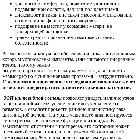
увеличение лимфоузлов, появление уплотнений в
подмышечной области,
над или под ключицами;
дискомфорт в груди вне связи с месячным циклом или
возникший на
фоне полного здоровья;
подозрение на мастит у кормящей матери, не
лактирующей женщины;
травма груди с появлением гематомы, ссадин,
болезненности;
Регулярное
ультразвуковое
обследование
показано
женщинам,
которым
установлены
импланты.
Они
считаются
инородным
телом,
поэтому
важно
регулярно
проходить
осмотры
у
маммолога,
а
выполнять
маммографию
с
силиконовыми протезами – затруднительно.
Своевременно
проведенное
исследование
молочных
желез
позволяет
предотвратить развитие серьезной патологии.
УЗИ щитовидной железы
позволяет увидеть наличие узлов
в щитовидной железе, увеличение или уменьшение ее
размеров. Позволяет провести раннюю диагностику рака
щитовидной железы. На Урале чаще всего диагностируются
гипотериозы. т.е. снижение функций щитовидки. В
зависимости от степени гипотиреоза, это состояние может
протекать бессимптомно, или выраженной клинической
симптоматикой. Женщины болеют чаще чем мужчины.