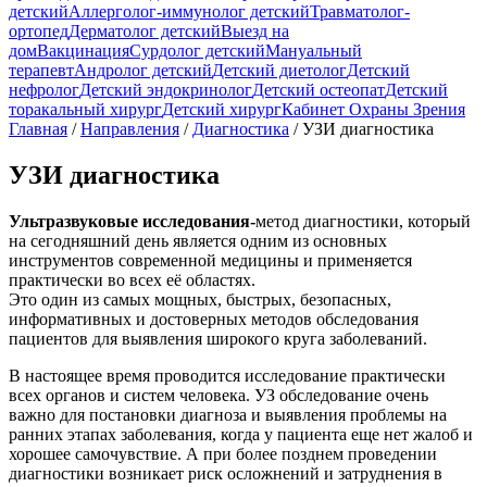
детский
Аллерголог-иммунолог детский
Травматолог-
ортопед
Дерматолог детский
Выезд на
дом
Вакцинация
Сурдолог детский
Мануальный
терапевт
Андролог детский
Детский диетолог
Детский
нефролог
Детский эндокринолог
Детский остеопат
Детский
торакальный хирург
Детский хирург
Кабинет Охраны Зрения
Главная
/
Направления
/
Диагностика
/
УЗИ диагностика
УЗИ диагностика
Ультразвуковые исследования-
метод диагностики, который
на сегодняшний день является одним из основных
инструментов современной медицины и применяется
практически во всех её областях.
Это один из самых мощных, быстрых, безопасных,
информативных и достоверных методов обследования
пациентов для выявления широкого круга заболеваний.
В настоящее время проводится исследование практически
всех органов и систем человека. УЗ обследование очень
важно для постановки диагноза и выявления проблемы на
ранних этапах заболевания, когда у пациента еще нет жалоб и
хорошее самочувствие. А при более позднем проведении
диагностики возникает риск осложнений и затруднения в