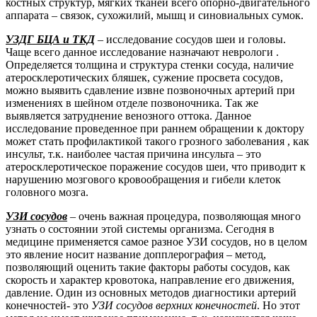
костных структур, мягких тканей всего опорно-двигательного
аппарата – связок, сухожилий, мышц и синовиальных сумок.
УЗДГ БЦА и ТКД
– исследование сосудов шеи и головы.
Чаще всего данное исследование назначают неврологи .
Определяется толщина и структура стенки сосуда, наличие
атеросклеротических бляшек, сужение просвета сосудов,
можно выявить сдавление извне позвоночных артерий при
изменениях в шейном отделе позвоночника. Так же
выявляется затруднение венозного оттока. Данное
исследование проведенное при раннем обращении к доктору
может стать профилактикой такого грозного заболевания , как
инсульт, т.к. наиболее частая причина инсульта – это
атеросклеротическое поражение сосудов шеи, что приводит к
нарушению мозгового кровообращения и гибели клеток
головного мозга.
УЗИ сосудов
– очень важная процедура, позволяющая много
узнать о состоянии этой системы организма. Сегодня в
медицине применяется самое разное УЗИ сосудов, но в целом
это явление носит название допплерография – метод,
позволяющий оценить такие факторы работы сосудов, как
скорость и характер кровотока, направление его движения,
давление. Один из основных методов диагностики артерий
конечностей- это
УЗИ сосудов верхних конечностей
. Но этот