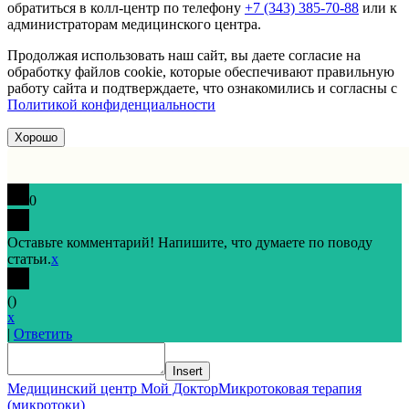
обратиться в колл-центр по телефону
+7 (343) 385-70-88
или к
администраторам медицинского центра.
Продолжая использовать наш сайт, вы даете согласие на
обработку файлов cookie, которые обеспечивают правильную
работу сайта и подтверждаете, что ознакомились и согласны с
Политикой конфиденциальности
Хорошо
0
Оставьте комментарий! Напишите, что думаете по поводу
статьи.
x
(
)
x
|
Ответить
Insert
Медицинский центр Мой Доктор
Микротоковая терапия
(микротоки)