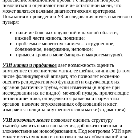
помочиться и оценивают наличие остаточной мочи, что
может являться важным диагностическим критерием.
Показания к проведению УЗ исследования почек и мочевого
пузыря:
наличие болевых ощущений в паховой области,
нижней части живота, пояснице;
проблемы с мочеиспусканием – затрудненное,
болезненное, недержание, неполное;
примеси крови в моче (микро- и макрогематурия).
УЗИ матки и придатков
дает возможность оценить
внутреннее строение тела матки, ее шейки, яичников (в том
числе фолликулярный аппарат, что позволяет косвенно
оценить репродуктивную функцию) и окружающих их
органов (маточные трубы, если изменены (в норме при
исследовании их не видно), мочевой пузырь, прилегающие
петли кишечника, определяются размеры и форма этих
органов, наличие опухолевидных образований и кист,
измеряется толщина внутреннего слоя матки(эндометрия).
УЗИ молочных желез
позволяет оценить структуру
тканей,
выявить очаги воспаления, доброкачественные и
злокачественные новообразования
. Под контролем УЗИ врач
может взять пункцию из подозрительных образований для