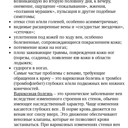
возникающую во вторую половину дня, к вечеру,
онемение, ощущение «покалывания», жжения,
«ползания мурашек», пульсация и другие подобные
симптомы;
отеки стоп и/или голеней, особенно асимметричные;
видимые расширенные вены и «сосудистые звездочки»,
«сеточки»;
уплотнения под кожей по ходу вен, особенно
болезненные, сопровождающиеся покраснением кожи;
потемнение кожи на ногах;
плохо заживающие травмы, повреждения кожи ног
(порезы, ссадины), появление язв кожи в области
лодыжек;
судороги в ногах.
Самые частые проблемы с венами, требующие
обращения к врачу – это варикозная болезнь и тромбоз
(тромбофлебит) глубоких и/или подкожных вен нижних
конечностей.
Варикозная болезнь
– это хроническое заболевание вен
вследствие измененного строения их стенок, обычно
имеющее наследственный характер. Чаще изменения
касаются глубоких вен . В норме кровь движется по
венам ног снизу вверх. Это движение обеспечивают
венозные клапаны, которые не позволяют крови
застаиваться. При варикозных изменениях стенки вен