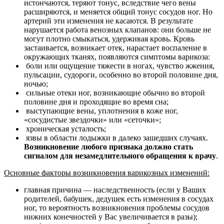
истончаются, теряют тонус, вследствие чего вены
расширяются, и меняется общий тонус сосудов ног. Но
артерий эти изменения не касаются. В результате
нарушается работа венозных клапанов: они больше не
могут плотно смыкаться, удерживая кровь. Кровь
застаивается, возникает отек, нарастает воспаление в
окружающих тканях, появляются симптомы варикоза:
боли или ощущение тяжести в ногах, чувство жжения,
пульсации, судороги, особенно во второй половине дня,
ночью;
сильные отеки ног, возникающие обычно во второй
половине дня и проходящие во время сна;
выступающие вены, уплотнения в коже ног,
«сосудистые звездочки» или «сеточки»;
хроническая усталость;
язвы в области лодыжки в далеко зашедших случаях.
Возникновение любого признака должно стать
сигналом для незамедлительного обращения к врачу
.
Основные факторы возникновения варикозных изменений:
главная причина — наследственность (если у Ваших
родителей, бабушек, дедушек есть изменения в сосудах
ног, то вероятность возникновения проблемы сосудов
нижних конечностей у Вас увеличивается в разы);