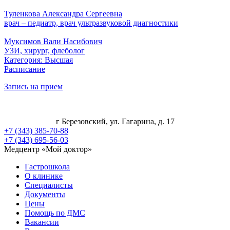
Туленкова Александра Сергеевна
врач – педиатр, врач ультразвуковой диагностики
Муксимов Вали Насибович
УЗИ, хирург, флеболог
Категория: Высшая
Расписание
Запись на прием
г Березовский, ул. Гагарина, д. 17
+7 (343) 385-70-88
+7 (343) 695-56-03
Медцентр «Мой доктор»
Гастрошкола
О клинике
Специалисты
Документы
Цены
Помощь по ДМС
Вакансии