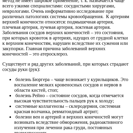
метод не имеет широкое применение, т. к. назначается чаще
всего узкими специалистами: сосудистыми хирургами,
неврологами. Очень информативно исследование при
различных патологиях системы кровообращения. К артериям
верхней конечности относятся: подмышечная артерия,
плечевая артерия, лучевая артерия, локтевая артерия.
Заболевания сосудов верхних конечностей – это состояния,
при которых кровоток в артериях, идущих от грудной клетки
к верхним конечностям, нарушен вследствие их сужения или
закупорки. Главная причина заболеваний верхних
конечностей – это атеросклероз.
Существует и ряд других заболеваний, при которых страдают
сосуды руки (рук):
болезнь Бюргера – чаще возникает у курильщиков. Это
воспаление мелких кровеносных сосудов и нервов в
области кистей, стоп;
болезнь Рейно – состояние сосудов, когда отмечается
высокая чувствительность пальцев рук к холоду;
системные коллагенозы – склеродермия, системная
красная волчанка, ревматоидный артрит;
болезни вен и артерий и верхних конечностей могут
возникать вследствие обморожения, радиоактивного
излучения при лечении рака груди, постоянных
травматизациях.