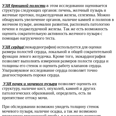
УЗИ брюшной полости
-в этом исследовании оценивается
структура следующих органов: печень, желчный пузырь и
желчные протоки, поджелудочная железа, селезенка. Можно
обнаружить увеличение органов, наличие камней и полипов в
желчном пузыре, аномалии развития, распознать патологию
печени и поджелудочной железы. Так же есть возможность
оценить сократительную активность желчного пузыря с
помощью нагрузочного теста.
УЗИ сердца
(эхокардиография) используется для оценки
размера полостей сердца, локальной и общей сократительной
функции левого желудочка. Кроме того, эхокардиография
позволяет выполнять измерения размеров полости сердца и
толщины его стенок и оценить работу клапанов сердца.
Ультразвуковое исследование сердца позволяет точно
диагностировать пороки сердца.
УЗИ почек и мочевого пузыря
позволяет оценить их
структуру, наличие кист, опухолей, камней и других
патологических образований, определить, есть ли
препятствие оттоку мочи.
При обследовании возможно увидеть толщину стенок
мочевого пузыря, наличие осадка, а так же возможно
проведение микционной пробы, т е пациента попросят