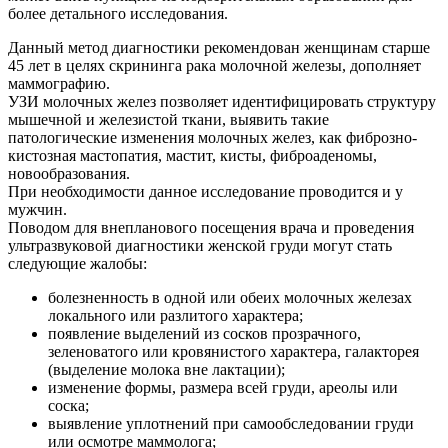
более детального исследования.
Данный метод диагностики рекомендован женщинам старше
45 лет в целях
скрининга рака молочной железы, дополняет
маммографию.
УЗИ молочных желез позволяет идентифицировать структуру
мышечной и
железистой ткани, выявить такие
патологические изменения молочных желез,
как фиброзно-
кистозная мастопатия, мастит, кисты, фиброаденомы,
новообразования.
При необходимости данное исследование проводится и у
мужчин.
Поводом для внепланового посещения врача и проведения
ультразвуковой
диагностики женской груди могут стать
следующие жалобы:
болезненность в одной или обеих молочных железах
локального или
разлитого характера;
появление
выделений
из
сосков
прозрачного,
зеленоватого
или
кровянистого характера, галакторея
(выделение молока вне лактации);
изменение формы, размера всей груди, ареолы или
соска;
выявление
уплотнений
при
самообследовании
груди
или
осмотре
маммолога;