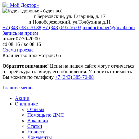
г Березовский, ул. Гагарина, д. 17
п.Новоберезовский, ул.Толбухина д.11
+7 (343) 385-70-88
+7 (343) 695-56-03
moidoctor.ber@gmail.com
Запись на прием
пн-пт
07:30-20:00
сб
08-16 /
вс
08-16
Схема проезда
Количество просмотров:
65
Обратите внимание!
Цены на нашем сайте могут отличаться
от прейскуранта ввиду его обновления. Уточнить стоимость
Вы можете по телефону
+7 (343) 385‑70‑88
Главное меню
Акции
О клинике
Отзывы
Помощь по ДМС
Вакансии
Статьи
Новости
Документы