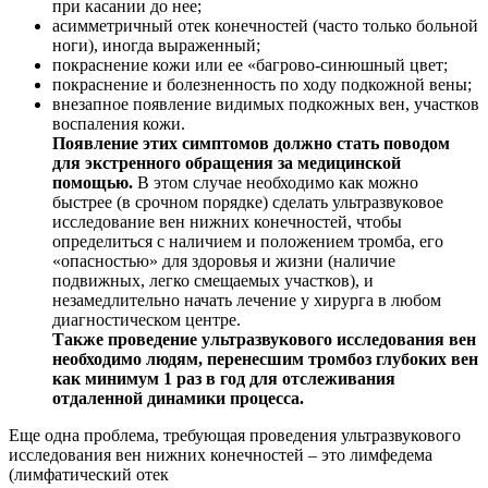
при касании до нее;
асимметричный отек конечностей (часто только больной
ноги), иногда выраженный;
покраснение кожи или ее «багрово-синюшный цвет;
покраснение и болезненность по ходу подкожной вены;
внезапное появление видимых подкожных вен, участков
воспаления кожи.
Появление этих симптомов должно стать поводом
для экстренного обращения за медицинской
помощью.
В этом случае необходимо как можно
быстрее (в срочном порядке) сделать ультразвуковое
исследование вен нижних конечностей, чтобы
определиться с наличием и положением тромба, его
«опасностью» для здоровья и жизни (наличие
подвижных, легко смещаемых участков), и
незамедлительно начать лечение у хирурга в любом
диагностическом центре.
Также проведение ультразвукового исследования вен
необходимо людям, перенесшим тромбоз глубоких вен
как минимум 1 раз в год для отслеживания
отдаленной динамики процесса.
Еще одна проблема, требующая проведения ультразвукового
исследования вен нижних конечностей – это лимфедема
(лимфатический отек