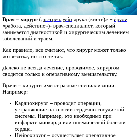
Врач – хирург
(
др.-греч.
χείρ
«рука (кисть)» +
ἔργον
«работа, действие»)-
врач
-специалист, который
занимается диагностикой и хирургическим лечением
заболеваний и травм.
Как правило, все считают, что хирург может только
«отрезать», но это не так.
Далеко не всегда лечение, проводимое, хирургом
сводится только к оперативному вмешательству.
Врачи – хирурги имеют разные специализации.
Например:
Кардиохирург – проводит операции,
устраняющие патологии сердечно-сосудистой
системы. Например, это необходимо при
инфаркте миокарда или ишемической болезни
сердца.
Нейрохирург – осуществляет оперативное