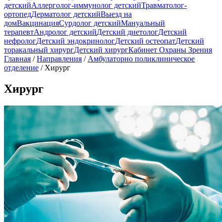
детский
Аллерголог-иммунолог детский
Травматолог-
ортопед
Дерматолог детский
Выезд на
дом
Вакцинация
Сурдолог детский
Мануальный
терапевт
Андролог детский
Детский диетолог
Детский
нефролог
Детский эндокринолог
Детский остеопат
Детский
торакальный хирург
Детский хирург
Кабинет Охраны Зрения
Главная
/
Направления
/
Амбулаторно поликлиническое
отделение
/
Хирург
Хирург