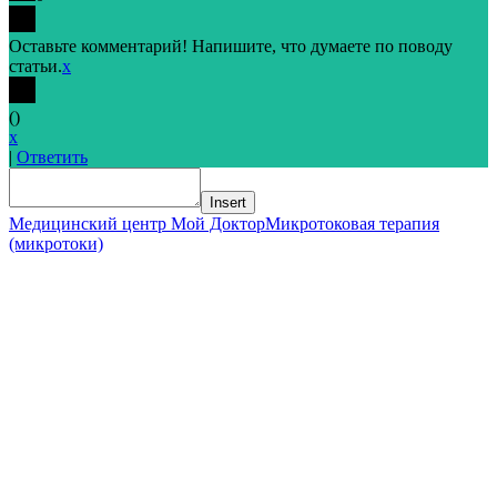
Оставьте комментарий! Напишите, что думаете по поводу
статьи.
x
(
)
x
|
Ответить
Insert
Медицинский центр Мой Доктор
Микротоковая терапия
(микротоки)