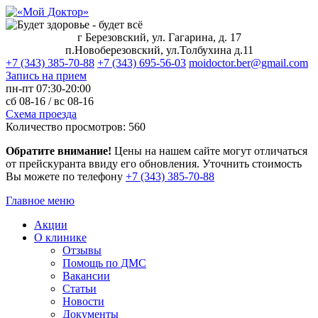
г Березовский, ул. Гагарина, д. 17
п.Новоберезовский, ул.Толбухина д.11
+7 (343) 385-70-88
+7 (343) 695-56-03
moidoctor.ber@gmail.com
Запись на прием
пн-пт
07:30-20:00
сб
08-16 /
вс
08-16
Схема проезда
Количество просмотров:
560
Обратите внимание!
Цены на нашем сайте могут отличаться
от прейскуранта ввиду его обновления. Уточнить стоимость
Вы можете по телефону
+7 (343) 385‑70‑88
Главное меню
Акции
О клинике
Отзывы
Помощь по ДМС
Вакансии
Статьи
Новости
Документы