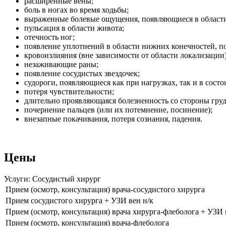
расширенные вены;
боль в ногах во время ходьбы;
выраженные болевые ощущения, появляющиеся в области
пульсация в области живота;
отечность ног;
появление уплотнений в области нижних конечностей, п
кровоизлияния (вне зависимости от области локализации)
незаживающие раны;
появление сосудистых звездочек;
судороги, появляющиеся как при нагрузках, так и в состо
потеря чувствительности;
длительно проявляющаяся болезненность со стороны груд
почернение пальцев (или их потемнение, посинение);
внезапные покачивания, потеря сознания, падения.
Цены
Услуги: Сосудистый хирург
Прием (осмотр, консультация) врача-сосудистого хирурга
Прием сосудистого хирурга + УЗИ вен н/к
Прием (осмотр, консультация) врача хирурга-флеболога + УЗИ
Прием (осмотр, консультация) врача-флеболога