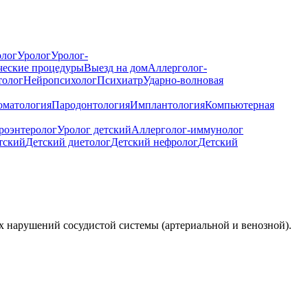
лог
Уролог
Уролог-
ческие процедуры
Выезд на дом
Аллерголог-
толог
Нейропсихолог
Психиатр
Ударно-волновая
оматология
Пародонтология
Имплантология
Компьютерная
роэнтеролог
Уролог детский
Аллерголог-иммунолог
тский
Детский диетолог
Детский нефролог
Детский
х нарушений сосудистой системы (артериальной и венозной).