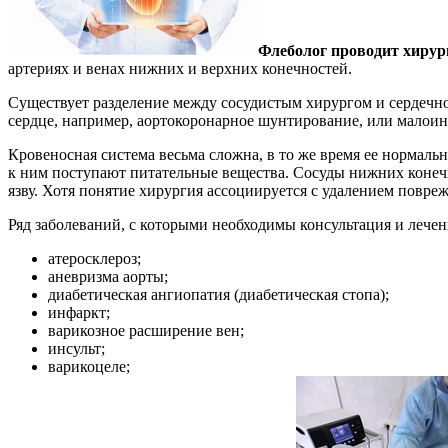
Флеболог проводит хирур
артериях и венах нижних и верхних конечностей.
Существует разделение между сосудистым хирургом и сердечно
сердце, например, аортокоронарное шунтирование, или малоин
Кровеносная система весьма сложна, в то же время ее нормаль
к ним поступают питательные вещества. Сосуды нижних конеч
язву. Хотя понятие хирургия ассоциируется с удалением повреж
Ряд заболеваний, с которыми необходимы консультация и лечен
атеросклероз;
аневризма аорты;
диабетическая ангиопатия (диабетическая стопа);
инфаркт;
варикозное расширение вен;
инсульт;
варикоцеле;