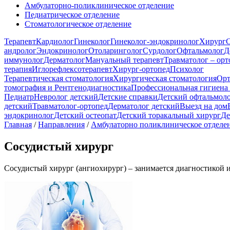
Амбулаторно-поликлиническое отделение
Педиатрическое отделение
Стоматологическое отделение
Терапевт
Кардиолог
Гинеколог
Гинеколог-эндокринолог
Хирург
С
андролог
Эндокринолог
Отоларинголог
Сурдолог
Офтальмолог
Д
иммунолог
Дерматолог
Мануальный терапевт
Травматолог – орт
терапия
Иглорефлексотерапевт
Хирург-ортопед
Психолог
Терапевтическая стоматология
Хирургическая стоматология
Орт
томография и Рентгенодиагностика
Профессиональная гигиена 
Педиатр
Невролог детский
Детские справки
Детский офтальмол
детский
Травматолог-ортопед
Дерматолог детский
Выезд на дом
эндокринолог
Детский остеопат
Детский торакальный хирург
Де
Главная
/
Направления
/
Амбулаторно поликлиническое отделе
Сосудистый хирург
Сосудистый хирург (ангиохирург) – занимается диагностикой 