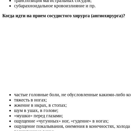
транспозиция магистральных сосудов;
субарахноидальное кровоизлияние и пр.
Когда идти на прием сосудистого хирурга (ангиохирурга)?
частые головные боли, не обусловленные какими-либо к
тяжесть в ногах;
жжение в икрах, в стопах;
шум в ушах, в голове;
«мушки» перед глазами;
ощущение «чугунных» ног, «гудение» в ногах;
ощущение покалывания, онемения в конечностях, холода 