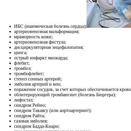
ИБС (ишемическая болезнь сердца);
артериовенозная мальформация;
мраморность кожи;
артериовенозная фистула;
дисциркуляторная энцефалопатия;
цинга;
острый инфаркт миокарда;
флебит;
тромбоз;
тромбофлебит;
стеноз сонных артерий;
эмболия артерий и вен;
поражение сосудов, за счет которых обеспечивается кров
облитерирующий тромбангиит (болезнь Бюргера);
лифостаз;
синдром Рейно;
синдром Такаясу (или аортоартериит);
синдром Райта;
газовая эмболия;
синдром Бадда-Киари;