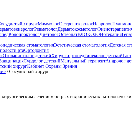
осудистый хирург
Маммолог
Гастроэнтеролог
Невролог
Пульмоно
ерматовенеролог
Ревматолог
Дерматокосметолог
Физиотерапевти
опед
Колопроктолог
Диетолог
Остеопат
ВЛОК
ОЗОНотерапия
Гепа
опедическая стоматология
Эстетическая стоматология
Детская ст
полости рта
Ортодонтия
ог
Отоларинголог детский
Хирург-ортопед
Гинеколог детский
Гаст
Вакцинация
Сурдолог детский
Мануальный терапевт
Андролог де
тский хирург
Кабинет Охраны Зрения
ние
/
Сосудистый хирург
и хирургическим лечением острых и хронических патологически