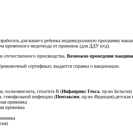
работать для вашего ребенка индивидуальную программу вакцин
ча временного медотвода от прививок (для ДДУ итд).
и отечественного производства.
Возможно проведение вакцина
Прививочный сертификат, выдается справка о вакцинации.
, полиомиелита, гепатита В (
Инфанрикс Гекса
, пр-во Бельгия)
а, гемофильной инфекции (
Пентаксим
, пр-во Франция)-детская
слая прививка
кая прививка
прививка
сия)