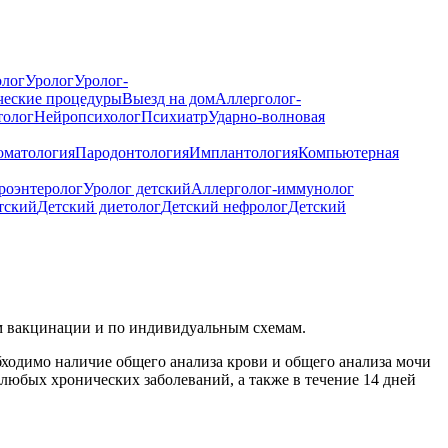
лог
Уролог
Уролог-
ческие процедуры
Выезд на дом
Аллерголог-
толог
Нейропсихолог
Психиатр
Ударно-волновая
оматология
Пародонтология
Имплантология
Компьютерная
роэнтеролог
Уролог детский
Аллерголог-иммунолог
тский
Детский диетолог
Детский нефролог
Детский
м вакцинации и по индивидуальным схемам.
обходимо наличие общего анализа крови и общего анализа мочи
бых хронических заболеваний, а также в течение 14 дней