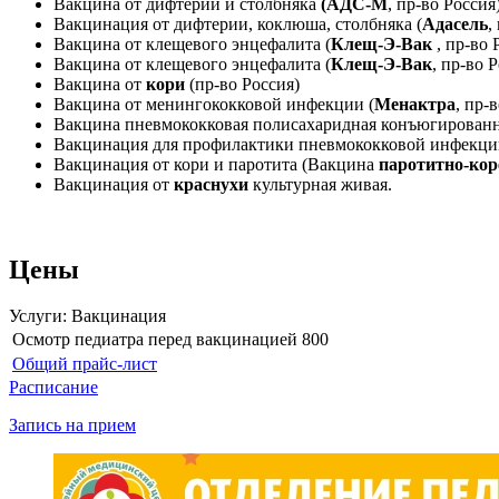
Вакцина от дифтерии и столбняка
(АДС-М
, пр-во Россия
Вакцинация от дифтерии, коклюша, столбняка (
Адасель
,
Вакцина от клещевого энцефалита (
Клещ-Э-Вак
, пр-во
Вакцина от клещевого энцефалита (
Клещ-Э-Вак
, пр-во 
Вакцина от
кори
(пр-во Россия)
Вакцина от менингококковой инфекции (
Менактра
, пр
Вакцина пневмококковая полисахаридная конъюгированн
Вакцинация для профилактики пневмококковой инфекци
Вакцинация от кори и паротита (Вакцина
паротитно-кор
Вакцинация от
краснухи
культурная живая.
Цены
Услуги: Вакцинация
Осмотр педиатра перед вакцинацией
800
Общий прайс-лист
Расписание
Запись на прием