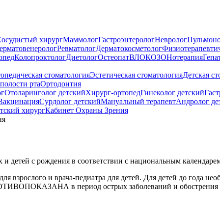
осудистый хирург
Маммолог
Гастроэнтеролог
Невролог
Пульмоно
ерматовенеролог
Ревматолог
Дерматокосметолог
Физиотерапевти
опед
Колопроктолог
Диетолог
Остеопат
ВЛОК
ОЗОНотерапия
Гепа
опедическая стоматология
Эстетическая стоматология
Детская ст
полости рта
Ортодонтия
ог
Отоларинголог детский
Хирург-ортопед
Гинеколог детский
Гаст
Вакцинация
Сурдолог детский
Мануальный терапевт
Андролог де
тский хирург
Кабинет Охраны Зрения
ия
 и детей с рождения в соответствии с национальным календаре
ля взрослого и врача-педиатра для детей. Для детей до года не
РОТИВОПОКАЗАНА в период острых заболеваний и обострения лю