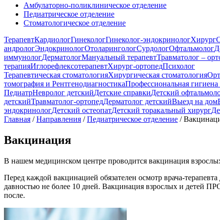
Амбулаторно-поликлиническое отделение
Педиатрическое отделение
Стоматологическое отделение
Терапевт
Кардиолог
Гинеколог
Гинеколог-эндокринолог
Хирург
С
андролог
Эндокринолог
Отоларинголог
Сурдолог
Офтальмолог
Д
иммунолог
Дерматолог
Мануальный терапевт
Травматолог – орт
терапия
Иглорефлексотерапевт
Хирург-ортопед
Психолог
Терапевтическая стоматология
Хирургическая стоматология
Орт
томография и Рентгенодиагностика
Профессиональная гигиена 
Педиатр
Невролог детский
Детские справки
Детский офтальмол
детский
Травматолог-ортопед
Дерматолог детский
Выезд на дом
эндокринолог
Детский остеопат
Детский торакальный хирург
Де
Главная
/
Направления
/
Педиатрическое отделение
/
Вакцинац
Вакцинация
В нашем медицинском центре проводится вакцинация взрослых
Перед каждой вакцинацией обязателен осмотр врача-терапевта д
давностью не более 10 дней. Вакцинация взрослых и детей П
после.