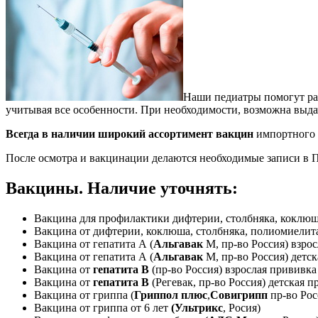
Наши педиатры помогут раз
учитывая все особенности. При необходимости, возможна выда
Всегда в наличии широкий ассортимент вакцин
импортного 
После осмотра и вакцинации делаются необходимые записи в 
Вакцины. Наличие уточнять:
Вакцина для профилактики дифтерии, столбняка, коклюша
Вакцина от дифтерии, коклюша, столбняка, полиомиелит
Вакцина от гепатита А (
Альгавак
М, пр-во Россия) взро
Вакцина от гепатита А (
Альгавак
М, пр-во Россия) детс
Вакцина от
гепатита В
(пр-во Россия) взрослая прививка
Вакцина от
гепатита В
(Регевак, пр-во Россия) детская 
Вакцина от гриппа (
Гриппол плюс
,
Совигрипп
пр-во Рос
Вакцина от гриппа от 6 лет
(Ультрикс
, Росия)