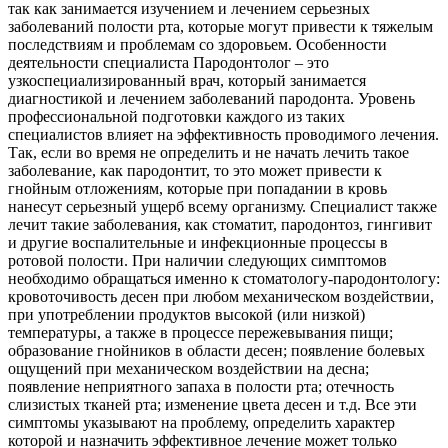
так как занимается изучением и лечением серьезных
заболеваний полости рта, которые могут привести к тяжелым
последствиям и проблемам со здоровьем. Особенности
деятельности специалиста Пародонтолог – это
узкоспециализированный врач, который занимается
диагностикой и лечением заболеваний пародонта. Уровень
профессиональной подготовки каждого из таких
специалистов влияет на эффективность проводимого лечения.
Так, если во время не определить и не начать лечить такое
заболевание, как пародонтит, то это может привести к
гнойным отложениям, которые при попадании в кровь
нанесут серьезный ущерб всему организму. Специалист также
лечит такие заболевания, как стоматит, пародонтоз, гингивит
и другие воспалительные и инфекционные процессы в
ротовой полости. При наличии следующих симптомов
необходимо обращаться именно к стоматологу-пародонтологу:
кровоточивость десен при любом механическом воздействии,
при употреблении продуктов высокой (или низкой)
температуры, а также в процессе пережевывания пищи;
образование гнойников в области десен; появление болевых
ощущений при механическом воздействии на десна;
появление неприятного запаха в полости рта; отечность
слизистых тканей рта; изменение цвета десен и т.д. Все эти
симптомы указывают на проблему, определить характер
которой и назначить эффективное лечение может только