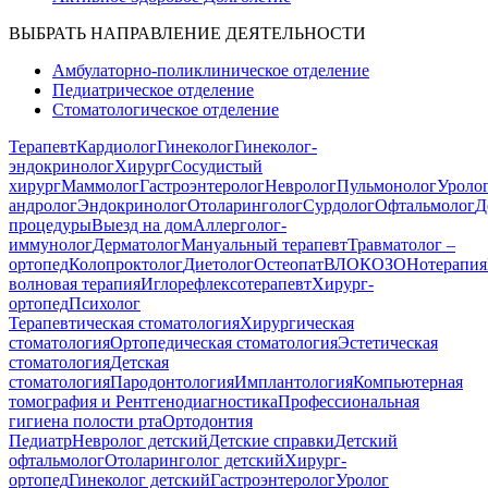
ВЫБРАТЬ НАПРАВЛЕНИЕ ДЕЯТЕЛЬНОСТИ
Амбулаторно-поликлиническое отделение
Педиатрическое отделение
Стоматологическое отделение
Терапевт
Кардиолог
Гинеколог
Гинеколог-
эндокринолог
Хирург
Сосудистый
хирург
Маммолог
Гастроэнтеролог
Невролог
Пульмонолог
Уроло
андролог
Эндокринолог
Отоларинголог
Сурдолог
Офтальмолог
Д
процедуры
Выезд на дом
Аллерголог-
иммунолог
Дерматолог
Мануальный терапевт
Травматолог –
ортопед
Колопроктолог
Диетолог
Остеопат
ВЛОК
ОЗОНотерапия
волновая терапия
Иглорефлексотерапевт
Хирург-
ортопед
Психолог
Терапевтическая стоматология
Хирургическая
стоматология
Ортопедическая стоматология
Эстетическая
стоматология
Детская
стоматология
Пародонтология
Имплантология
Компьютерная
томография и Рентгенодиагностика
Профессиональная
гигиена полости рта
Ортодонтия
Педиатр
Невролог детский
Детские справки
Детский
офтальмолог
Отоларинголог детский
Хирург-
ортопед
Гинеколог детский
Гастроэнтеролог
Уролог