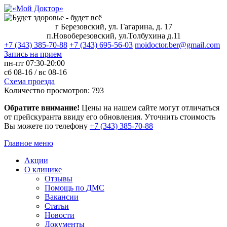
г Березовский, ул. Гагарина, д. 17
п.Новоберезовский, ул.Толбухина д.11
+7 (343) 385-70-88
+7 (343) 695-56-03
moidoctor.ber@gmail.com
Запись на прием
пн-пт
07:30-20:00
сб
08-16 /
вс
08-16
Схема проезда
Количество просмотров:
793
Обратите внимание!
Цены на нашем сайте могут отличаться
от прейскуранта ввиду его обновления. Уточнить стоимость
Вы можете по телефону
+7 (343) 385‑70‑88
Главное меню
Акции
О клинике
Отзывы
Помощь по ДМС
Вакансии
Статьи
Новости
Документы