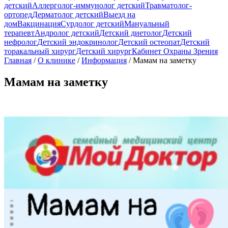
детский
Аллерголог-иммунолог детский
Травматолог-
ортопед
Дерматолог детский
Выезд на
дом
Вакцинация
Сурдолог детский
Мануальный
терапевт
Андролог детский
Детский диетолог
Детский
нефролог
Детский эндокринолог
Детский остеопат
Детский
торакальный хирург
Детский хирург
Кабинет Охраны Зрения
Главная
/
О клинике
/
Информация
/
Мамам на заметку
Мамам на заметку