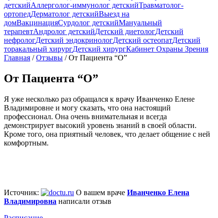
детский
Аллерголог-иммунолог детский
Травматолог-
ортопед
Дерматолог детский
Выезд на
дом
Вакцинация
Сурдолог детский
Мануальный
терапевт
Андролог детский
Детский диетолог
Детский
нефролог
Детский эндокринолог
Детский остеопат
Детский
торакальный хирург
Детский хирург
Кабинет Охраны Зрения
Главная
/
Отзывы
/
От Пациента “О”
От Пациента “О”
Я уже несколько раз обращался к врачу Иванченко Елене
Владимировне и могу сказать, что она настоящий
профессионал. Она очень внимательная и всегда
демонстрирует высокий уровень знаний в своей области.
Кроме того, она приятный человек, что делает общение с ней
комфортным.
Источник:
О вашем враче
Иванченко Елена
Владимировна
написали отзыв
Расписание