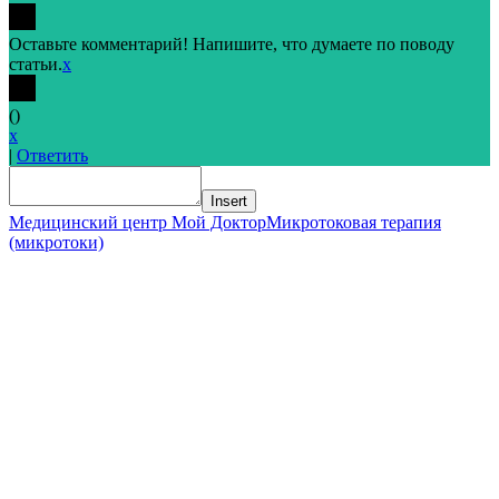
Оставьте комментарий! Напишите, что думаете по поводу
статьи.
x
(
)
x
|
Ответить
Insert
Медицинский центр Мой Доктор
Микротоковая терапия
(микротоки)