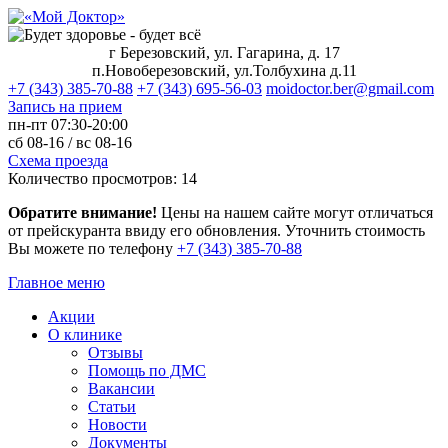
г Березовский, ул. Гагарина, д. 17
п.Новоберезовский, ул.Толбухина д.11
+7 (343) 385-70-88
+7 (343) 695-56-03
moidoctor.ber@gmail.com
Запись на прием
пн-пт
07:30-20:00
сб
08-16 /
вс
08-16
Схема проезда
Количество просмотров:
14
Обратите внимание!
Цены на нашем сайте могут отличаться
от прейскуранта ввиду его обновления. Уточнить стоимость
Вы можете по телефону
+7 (343) 385‑70‑88
Главное меню
Акции
О клинике
Отзывы
Помощь по ДМС
Вакансии
Статьи
Новости
Документы