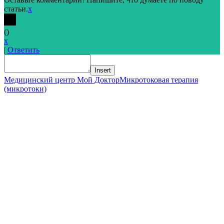
статьи.
x
(
)
x
|
Ответить
Insert
Медицинский центр Мой Доктор
Микротоковая терапия
(микротоки)