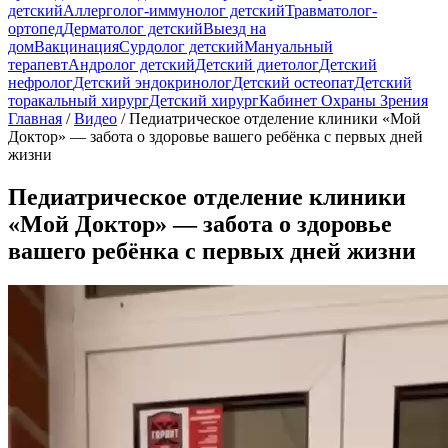
детский
Аллерголог-иммунолог детский
Травматолог-
ортопед
Дерматолог детский
Выезд на
дом
Вакцинация
Сурдолог детский
Мануальный
терапевт
Андролог детский
Детский диетолог
Детский
нефролог
Детский эндокринолог
Детский остеопат
Детский
торакальный хирург
Детский хирург
Кабинет Охраны Зрения
Главная
/
Видео
/
Педиатрическое отделение клиники «Мой
Доктор» — забота о здоровье вашего ребёнка с первых дней
жизни
Педиатрическое отделение клиники
«Мой Доктор» — забота о здоровье
вашего ребёнка с первых дней жизни