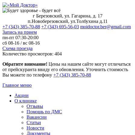
г Березовский, ул. Гагарина, д. 17
п.Новоберезовский, ул.Толбухина д.11
+7 (343) 385-70-88
+7 (343) 695-56-03
moidoctor.ber@gmail.com
Запись на прием
пн-пт
07:30-20:00
сб
08-16 /
вс
08-16
Схема проезда
Количество просмотров:
404
Обратите внимание!
Цены на нашем сайте могут отличаться
от прейскуранта ввиду его обновления. Уточнить стоимость
Вы можете по телефону
+7 (343) 385‑70‑88
Главное меню
Акции
О клинике
Отзывы
Помощь по ДМС
Вакансии
Статьи
Новости
Документы