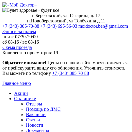
г Березовский, ул. Гагарина, д. 17
п.Новоберезовский, ул.Толбухина д.11
+7 (343) 385-70-88
+7 (343) 695-56-03
moidoctor.ber@gmail.com
Запись на прием
пн-пт
07:30-20:00
сб
08-16 /
вс
08-16
Схема проезда
Количество просмотров:
19
Обратите внимание!
Цены на нашем сайте могут отличаться
от прейскуранта ввиду его обновления. Уточнить стоимость
Вы можете по телефону
+7 (343) 385‑70‑88
Главное меню
Акции
О клинике
Отзывы
Помощь по ДМС
Вакансии
Статьи
Новости
Документы