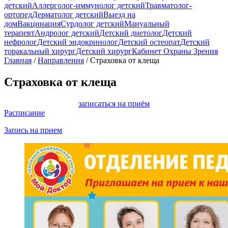
детский
Аллерголог-иммунолог детский
Травматолог-
ортопед
Дерматолог детский
Выезд на
дом
Вакцинация
Сурдолог детский
Мануальный
терапевт
Андролог детский
Детский диетолог
Детский
нефролог
Детский эндокринолог
Детский остеопат
Детский
торакальный хирург
Детский хирург
Кабинет Охраны Зрения
Главная
/
Направления
/
Страховка от клеща
Страховка от клеща
записаться на приём
Расписание
Запись на прием