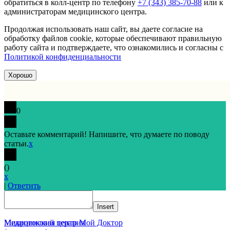
обратиться в колл-центр по телефону
+7 (343) 385-70-88
или к
администраторам медицинского центра.
Продолжая использовать наш сайт, вы даете согласие на
обработку файлов cookie, которые обеспечивают правильную
работу сайта и подтверждаете, что ознакомились и согласны с
Политикой конфиденциальности
Хорошо
0
Оставьте комментарий! Напишите, что думаете по поводу
статьи.
x
(
)
x
|
Ответить
Insert
Медицинский центр Мой Доктор
Микротоковая терапия