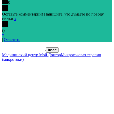
0
Оставьте комментарий! Напишите, что думаете по поводу
статьи.
x
(
)
x
|
Ответить
Insert
Медицинский центр Мой Доктор
Микротоковая терапия
(микротоки)