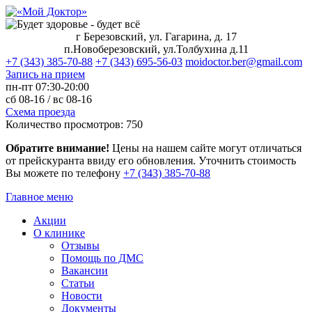
г Березовский, ул. Гагарина, д. 17
п.Новоберезовский, ул.Толбухина д.11
+7 (343) 385-70-88
+7 (343) 695-56-03
moidoctor.ber@gmail.com
Запись на прием
пн-пт
07:30-20:00
сб
08-16 /
вс
08-16
Схема проезда
Количество просмотров:
750
Обратите внимание!
Цены на нашем сайте могут отличаться
от прейскуранта ввиду его обновления. Уточнить стоимость
Вы можете по телефону
+7 (343) 385‑70‑88
Главное меню
Акции
О клинике
Отзывы
Помощь по ДМС
Вакансии
Статьи
Новости
Документы