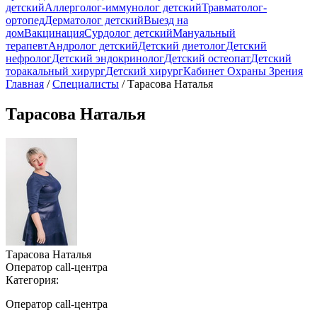
детский
Аллерголог-иммунолог детский
Травматолог-
ортопед
Дерматолог детский
Выезд на
дом
Вакцинация
Сурдолог детский
Мануальный
терапевт
Андролог детский
Детский диетолог
Детский
нефролог
Детский эндокринолог
Детский остеопат
Детский
торакальный хирург
Детский хирург
Кабинет Охраны Зрения
Главная
/
Специалисты
/
Тарасова Наталья
Тарасова Наталья
Тарасова Наталья
Оператор call-центра
Категория:
Оператор call-центра