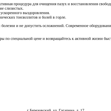
ктивная процедура для очищения пазух и восстановления свобод
ние слизистых.
 ускоренного выздоровления.
ических тонзиллитов и болей в горле.
болезни и не допустить осложнений. Современное оборудование
уры по специальной цене и возвращайтесь к активной жизни быс
г Березовский, ул. Гагарина, д. 17