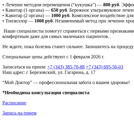
• Лечение методом перемещения (“кукушка”) —
800 руб
. Эффе
• Кавитар (1 органа) —
650 руб
. Бережное ультразвуковое лече
• Кавитар (2 органа) —
1000 руб
. Комплексное воздействие для
• Тонзиллор —
1000 руб
. Незаменимый метод при лечении хрон
Наши специалисты помогут справиться с первыми признаками 
комфортным даже для самых маленьких пациентов.
Не ждите, пока болезнь станет сильнее. Запишитесь на процед
Специальные цены действуют с 1 февраля 2026 г.
Записаться на прием:
+7 (343) 385-70-88
+7 (343) 695-56-03
Наш адрес: г Березовский, ул. Гагарина, д. 17
“Мой Доктор” — профессиональная забота о вашем здоровье!
*Необходима консультация специалиста
Расписание
Запись на прием