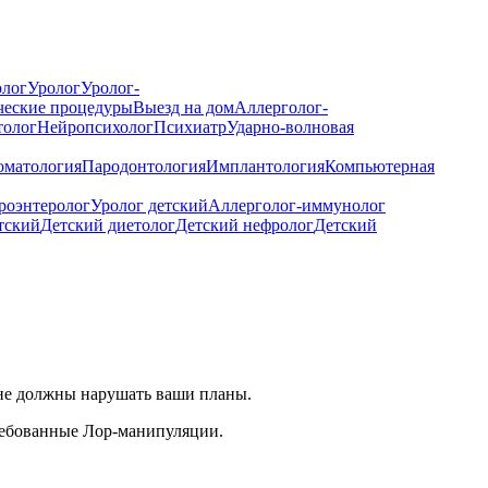
лог
Уролог
Уролог-
ческие процедуры
Выезд на дом
Аллерголог-
толог
Нейропсихолог
Психиатр
Ударно-волновая
оматология
Пародонтология
Имплантология
Компьютерная
роэнтеролог
Уролог детский
Аллерголог-иммунолог
тский
Детский диетолог
Детский нефролог
Детский
к не должны нарушать ваши планы.
ребованные Лор-манипуляции.