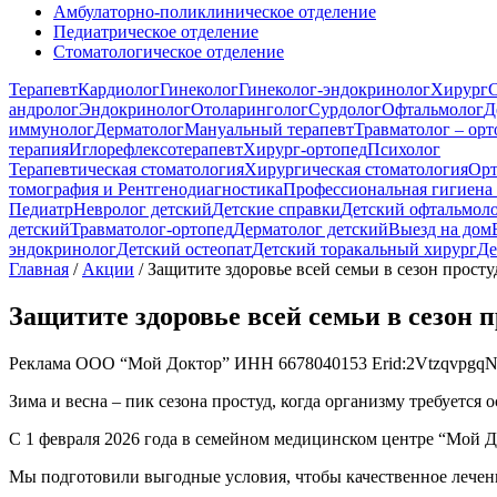
Амбулаторно-поликлиническое отделение
Педиатрическое отделение
Стоматологическое отделение
Терапевт
Кардиолог
Гинеколог
Гинеколог-эндокринолог
Хирург
С
андролог
Эндокринолог
Отоларинголог
Сурдолог
Офтальмолог
Д
иммунолог
Дерматолог
Мануальный терапевт
Травматолог – орт
терапия
Иглорефлексотерапевт
Хирург-ортопед
Психолог
Терапевтическая стоматология
Хирургическая стоматология
Орт
томография и Рентгенодиагностика
Профессиональная гигиена 
Педиатр
Невролог детский
Детские справки
Детский офтальмол
детский
Травматолог-ортопед
Дерматолог детский
Выезд на дом
эндокринолог
Детский остеопат
Детский торакальный хирург
Де
Главная
/
Акции
/
Защитите здоровье всей семьи в сезон прост
Защитите здоровье всей семьи в сезон 
Реклама ООО “Мой Доктор” ИНН 6678040153 Erid:2VtzqvpgqN
Зима и весна – пик сезона простуд, когда организму требуется
С 1 февраля 2026 года в семейном медицинском центре “Мой 
Мы подготовили выгодные условия, чтобы качественное лечен