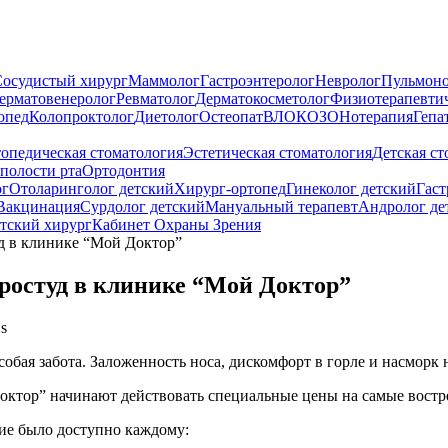
осудистый хирург
Маммолог
Гастроэнтеролог
Невролог
Пульмоно
ерматовенеролог
Ревматолог
Дерматокосметолог
Физиотерапевти
опед
Колопроктолог
Диетолог
Остеопат
ВЛОК
ОЗОНотерапия
Гепа
опедическая стоматология
Эстетическая стоматология
Детская ст
полости рта
Ортодонтия
ог
Отоларинголог детский
Хирург-ортопед
Гинеколог детский
Гаст
Вакцинация
Сурдолог детский
Мануальный терапевт
Андролог де
тский хирург
Кабинет Охраны Зрения
уд в клинике “Мой Доктор”
простуд в клинике “Мой Доктор”
s
 особая забота. Заложенность носа, дискомфорт в горле и насмор
Доктор” начинают действовать специальные цены на самые вост
ие было доступно каждому: