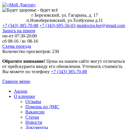
г Березовский, ул. Гагарина, д. 17
п.Новоберезовский, ул.Толбухина д.11
+7 (343) 385-70-88
+7 (343) 695-56-03
moidoctor.ber@gmail.com
Запись на прием
пн-пт
07:30-20:00
сб
08-16 /
вс
08-16
Схема проезда
Количество просмотров:
230
Обратите внимание!
Цены на нашем сайте могут отличаться
от прейскуранта ввиду его обновления. Уточнить стоимость
Вы можете по телефону
+7 (343) 385‑70‑88
Главное меню
Акции
О клинике
Отзывы
Помощь по ДМС
Вакансии
Статьи
Новости
Документы