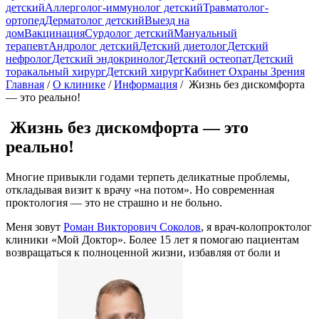
детский
Аллерголог-иммунолог детский
Травматолог-
ортопед
Дерматолог детский
Выезд на
дом
Вакцинация
Сурдолог детский
Мануальный
терапевт
Андролог детский
Детский диетолог
Детский
нефролог
Детский эндокринолог
Детский остеопат
Детский
торакальный хирург
Детский хирург
Кабинет Охраны Зрения
Главная
/
О клинике
/
Информация
/
Жизнь без дискомфорта
— это реально!
Жизнь без дискомфорта — это
реально!
Многие привыкли годами терпеть деликатные проблемы,
откладывая визит к врачу «на потом». Но современная
проктология — это не страшно и не больно.
Меня зовут
Роман Викторович Соколов
, я врач-колопроктолог
клиники «Мой Доктор». Более 15 лет я помогаю пациентам
возвращаться к полноценной жизни, избавляя от боли и