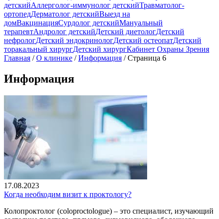
детский
Аллерголог-иммунолог детский
Травматолог-
ортопед
Дерматолог детский
Выезд на
дом
Вакцинация
Сурдолог детский
Мануальный
терапевт
Андролог детский
Детский диетолог
Детский
нефролог
Детский эндокринолог
Детский остеопат
Детский
торакальный хирург
Детский хирург
Кабинет Охраны Зрения
Главная
/
О клинике
/
Информация
/
Страница 6
Информация
17.08.2023
Когда необходим визит к проктологу?
Колопроктолог (coloproctologue) – это специалист, изучающий