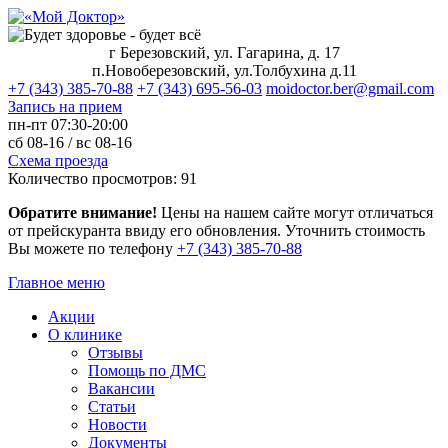
г Березовский, ул. Гагарина, д. 17
п.Новоберезовский, ул.Толбухина д.11
+7 (343) 385-70-88
+7 (343) 695-56-03
moidoctor.ber@gmail.com
Запись на прием
пн-пт
07:30-20:00
сб
08-16 /
вс
08-16
Схема проезда
Количество просмотров:
91
Обратите внимание!
Цены на нашем сайте могут отличаться
от прейскуранта ввиду его обновления. Уточнить стоимость
Вы можете по телефону
+7 (343) 385‑70‑88
Главное меню
Акции
О клинике
Отзывы
Помощь по ДМС
Вакансии
Статьи
Новости
Документы